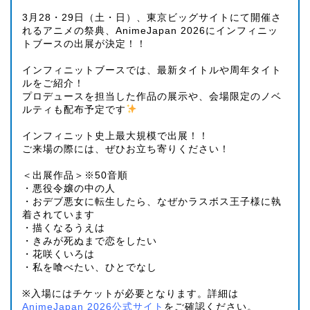
3月28・29日（土・日）、東京ビッグサイトにて開催さ
れるアニメの祭典、AnimeJapan 2026にインフィニッ
トブースの出展が決定！！
インフィニットブースでは、最新タイトルや周年タイト
ルをご紹介！
プロデュースを担当した作品の展示や、会場限定のノベ
ルティも配布予定です
インフィニット史上最大規模で出展！！
ご来場の際には、ぜひお立ち寄りください！
＜出展作品＞※50音順
・悪役令嬢の中の人
・おデブ悪女に転生したら、なぜかラスボス王子様に執
着されています
・描くなるうえは
・きみが死ぬまで恋をしたい
・花咲くいろは
・私を喰べたい、ひとでなし
※入場にはチケットが必要となります。詳細は
AnimeJapan 2026公式サイト
をご確認ください。